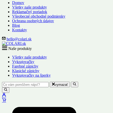
Domov
Všetky naše produkty
Reklamačný poriadok
Všeobecné obchodné podmienky
Ochrana osobných údajov
Blog
Kontakty
hello@colari.sk
Naše produkty
Všetky naše produkty
Vykrajovačky
Farebné zápichy
Klasické zápichy
Vykrajovačky na šperky
vymazať