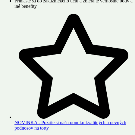
Prihláste sa do zákazníckeho účtu a zbierajte vernostné body a
iné benefity
NOVINKA - Pozrite si našu ponuku kvalitných a pevných
podnosov na torty