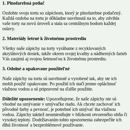
1. Plnofarebná potlač
Ozdobte svoju tortu so zápichom, ktorý je plnofarebne potlačený.
Každá ozdoba na tortu je dôkladne navrhnutá na to, aby zdvihla
vaše torty na novú úroveň a stala sa centrálnym bodom každej
oslavy.
2. Materiály šetrné k životnému prostrediu
Všetky naše zápichy na torty vyrábame z recyklovaných
akrylátových dosiek, takže okrem svojej kvality a nádherných farieb
Vás zaujmú aj svojou šetrnosťou k životnému prostrediu.
3. Odolné a opakovane použiteľn
é
Naše zápichy na tortu sú navrhnuté a vyrobené tak, aby ste ich
mohli použiť opakovane. Po použití ich stačí jemne opláchnuť
vlažnou vodou a sú pripravené na ďalšie použitie.
Dôležité upozornenie:
Upozorňujeme, že naše zápichy nie sú
vhodné na umývanie v umývačke riadu. Ak chcete zachovať ich
pôvodné farby a pevnosť, je potrebné ich umývať iba vlažnou
vodou. Zápichy taktiež neumiestňujte v blízkosti otvoreného ohňa či
vysokej teploty. Dodržiavaním tohto upozornenia zabezpečíte ich
dlhú životnosť a bezproblémové používanie.