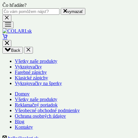
Čo hľadáte?
vymazať
Back
Všetky naše produkty
Vykrajovačky
Farebné zápichy
Klasické zápichy
Vykrajovačky na šperky
Domov
Všetky naše produkty
Reklamačný poriadok
Všeobecné obchodné podmienky
Ochrana osobných údajov
Blog
Kontakty