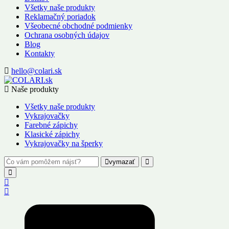
Všetky naše produkty
Reklamačný poriadok
Všeobecné obchodné podmienky
Ochrana osobných údajov
Blog
Kontakty
hello@colari.sk
Naše produkty
Všetky naše produkty
Vykrajovačky
Farebné zápichy
Klasické zápichy
Vykrajovačky na šperky
vymazať