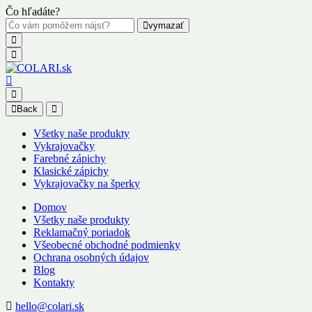
Čo hľadáte?
vymazať
Back
Všetky naše produkty
Vykrajovačky
Farebné zápichy
Klasické zápichy
Vykrajovačky na šperky
Domov
Všetky naše produkty
Reklamačný poriadok
Všeobecné obchodné podmienky
Ochrana osobných údajov
Blog
Kontakty
hello@colari.sk