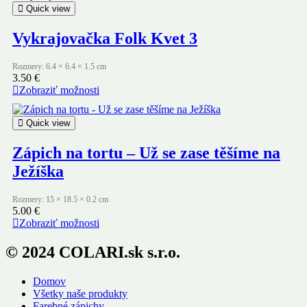
Quick view
Vykrajovačka Folk Kvet 3
Rozmery: 6.4 × 6.4 × 1.5 cm
3.50
€
Zobraziť možnosti
Quick view
Zápich na tortu – Už se zase těšíme na
Ježíška
Rozmery: 15 × 18.5 × 0.2 cm
5.00
€
Zobraziť možnosti
© 2024 COLARI.sk s.r.o.
Domov
Všetky naše produkty
Farebné zápichy