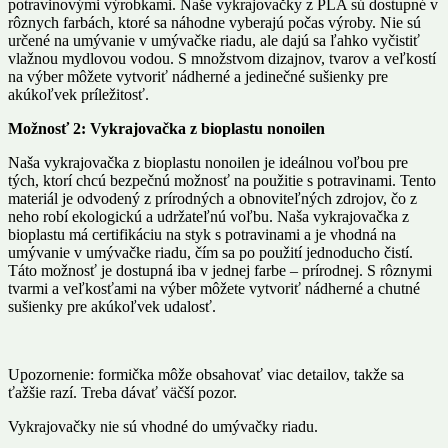
potravinovými výrobkami. Naše vykrajovačky z PLA sú dostupné v
rôznych farbách, ktoré sa náhodne vyberajú počas výroby. Nie sú
určené na umývanie v umývačke riadu, ale dajú sa ľahko vyčistiť
vlažnou mydlovou vodou. S množstvom dizajnov, tvarov a veľkostí
na výber môžete vytvoriť nádherné a jedinečné sušienky pre
akúkoľvek príležitosť.
Možnosť 2: Vykrajovačka z bioplastu nonoilen
Naša vykrajovačka z bioplastu nonoilen je ideálnou voľbou pre
tých, ktorí chcú bezpečnú možnosť na použitie s potravinami. Tento
materiál je odvodený z prírodných a obnoviteľných zdrojov, čo z
neho robí ekologickú a udržateľnú voľbu. Naša vykrajovačka z
bioplastu má certifikáciu na styk s potravinami a je vhodná na
umývanie v umývačke riadu, čím sa po použití jednoducho čistí.
Táto možnosť je dostupná iba v jednej farbe – prírodnej. S rôznymi
tvarmi a veľkosťami na výber môžete vytvoriť nádherné a chutné
sušienky pre akúkoľvek udalosť.
Upozornenie: formička môže obsahovať viac detailov, takže sa
ťažšie razí. Treba dávať väčší pozor.
Vykrajovačky nie sú vhodné do umývačky riadu.