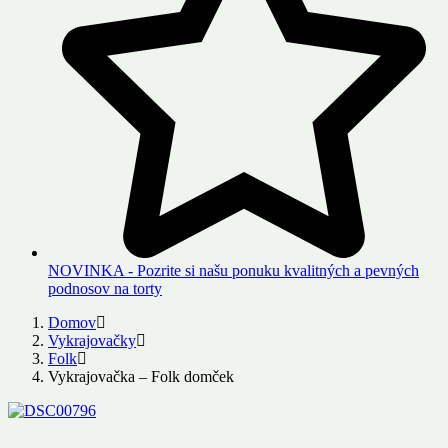
NOVINKA - Pozrite si našu ponuku kvalitných a pevných
podnosov na torty
Domov
Vykrajovačky
Folk
Vykrajovačka – Folk domček