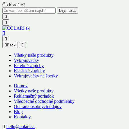
Čo hľadáte?
vymazať
Back
Všetky naše produkty
Vykrajovačky
Farebné zápichy
Klasické zápichy
Vykrajovačky na šperky
Domov
Všetky naše produkty
Reklamačný poriadok
Všeobecné obchodné podmienky
Ochrana osobných údajov
Blog
Kontakty
hello@colari.sk