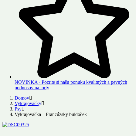
NOVINKA - Pozrite si našu ponuku kvalitných a pevných
podnosov na torty
Domov
Vykrajovačky
Psy
Vykrajovačka – Francúzsky buldoček