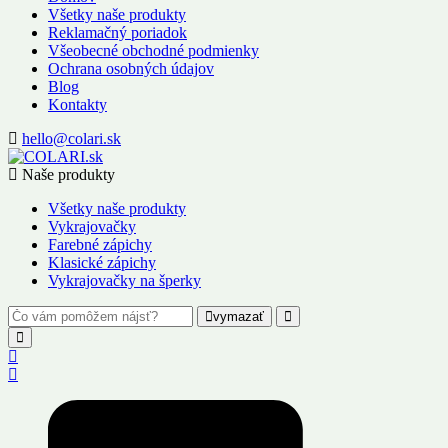
Všetky naše produkty
Reklamačný poriadok
Všeobecné obchodné podmienky
Ochrana osobných údajov
Blog
Kontakty
hello@colari.sk
Naše produkty
Všetky naše produkty
Vykrajovačky
Farebné zápichy
Klasické zápichy
Vykrajovačky na šperky
vymazať