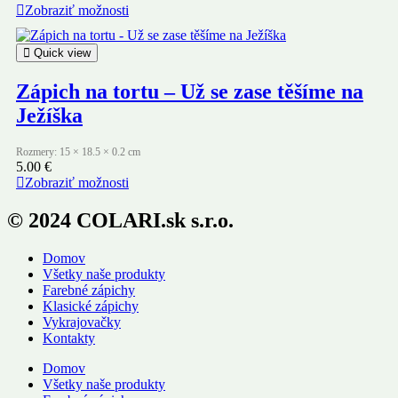
Zobraziť možnosti
Quick view
Zápich na tortu – Už se zase těšíme na
Ježíška
Rozmery: 15 × 18.5 × 0.2 cm
5.00
€
Zobraziť možnosti
© 2024 COLARI.sk s.r.o.
Domov
Všetky naše produkty
Farebné zápichy
Klasické zápichy
Vykrajovačky
Kontakty
Domov
Všetky naše produkty