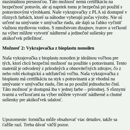
maximálnou presnosťou. Táto možnosť nemá certifikáciu na
bezpečnosť potravín, ale aj napriek tomu je bezpečná pri použití s
potravinovými výrobkami. Naše vykrajovačky z PLA sú dostupné v
rôznych farbách, ktoré sa náhodne vyberajú počas výroby. Nie sú
určené na umývanie v umývačke riadu, ale dajú sa ľahko vyčistiť
vlažnou mydlovou vodou. S množstvom dizajnov, tvarov a veľkostí
na výber môžete vytvoriť nádherné a jedinečné sušienky pre
akúkoľvek príležitosť.
Možnosť 2: Vykrajovačka z bioplastu nonoilen
Naša vykrajovačka z bioplastu nonoilen je ideálnou voľbou pre
tých, ktorí chcú bezpečnú možnosť na použitie s potravinami. Tento
materiál je odvodený z prírodných a obnoviteľných zdrojov, čo z
neho robí ekologickú a udržateľnú voľbu. Naša vykrajovačka z
bioplastu má certifikáciu na styk s potravinami a je vhodná na
umývanie v umývačke riadu, čím sa po použití jednoducho čistí.
Táto možnosť je dostupná iba v jednej farbe – prírodnej. S rôznymi
tvarmi a veľkosťami na výber môžete vytvoriť nádherné a chutné
sušienky pre akúkoľvek udalosť.
Upozornenie: formička môže obsahovať viac detailov, takže sa
ťažšie razí. Treba dávať väčší pozor.