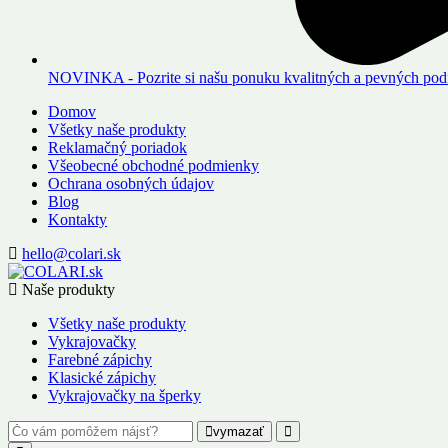
NOVINKA - Pozrite si našu ponuku kvalitných a pevných podn
Domov
Všetky naše produkty
Reklamačný poriadok
Všeobecné obchodné podmienky
Ochrana osobných údajov
Blog
Kontakty
hello@colari.sk
Naše produkty
Všetky naše produkty
Vykrajovačky
Farebné zápichy
Klasické zápichy
Vykrajovačky na šperky
vymazať