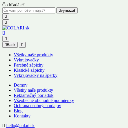
Čo hľadáte?
vymazať
Back
Všetky naše produkty
Vykrajovačky
Farebné zápichy
Klasické zápichy
Vykrajovačky na šperky
Domov
Všetky naše produkty
Reklamačný poriadok
Všeobecné obchodné podmienky
Ochrana osobných údajov
Blog
Kontakty
hello@colari.sk