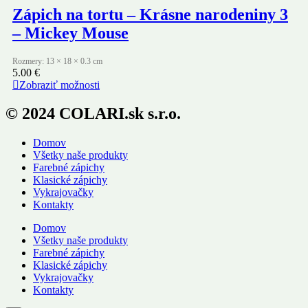
Zápich na tortu – Krásne narodeniny 3
– Mickey Mouse
Rozmery: 13 × 18 × 0.3 cm
5.00
€
Zobraziť možnosti
© 2024 COLARI.sk s.r.o.
Domov
Všetky naše produkty
Farebné zápichy
Klasické zápichy
Vykrajovačky
Kontakty
Domov
Všetky naše produkty
Farebné zápichy
Klasické zápichy
Vykrajovačky
Kontakty