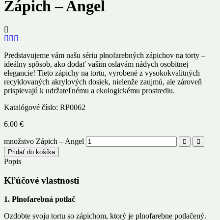
Zápich – Angel
Predstavujeme vám našu sériu plnofarebných zápichov na torty –
ideálny spôsob, ako dodať vašim oslavám nádych osobitnej
elegancie! Tieto zápichy na tortu, vyrobené z vysokokvalitných
recyklovaných akrylových dosiek, nielenže zaujmú, ale zároveň
prispievajú k udržateľnému a ekologickému prostrediu.
Katalógové číslo:
RP0062
6.00
€
množstvo Zápich – Angel
Pridať do košíka
Popis
Kľúčové vlastnosti
1. Plnofarebná potlač
Ozdobte svoju tortu so zápichom, ktorý je plnofarebne potlačený.