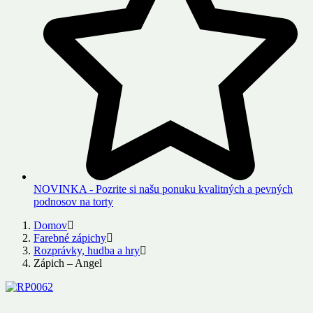
NOVINKA - Pozrite si našu ponuku kvalitných a pevných
podnosov na torty
Domov
Farebné zápichy
Rozprávky, hudba a hry
Zápich – Angel