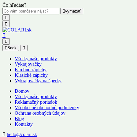
Čo hľadáte?
vymazať
Back
Všetky naše produkty
Vykrajovačky
Farebné zápichy
Klasické zápichy
Vykrajovačky na šperky
Domov
Všetky naše produkty
Reklamačný poriadok
Všeobecné obchodné podmienky
Ochrana osobných údajov
Blog
Kontakty
hello@colari.sk