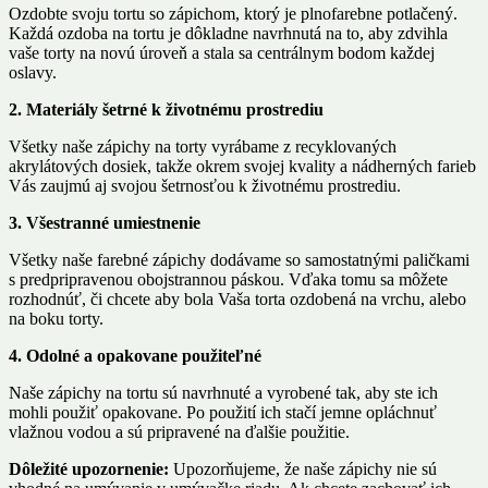
Ozdobte svoju tortu so zápichom, ktorý je plnofarebne potlačený.
Každá ozdoba na tortu je dôkladne navrhnutá na to, aby zdvihla
vaše torty na novú úroveň a stala sa centrálnym bodom každej
oslavy.
2. Materiály šetrné k životnému prostrediu
Všetky naše zápichy na torty vyrábame z recyklovaných
akrylátových dosiek, takže okrem svojej kvality a nádherných farieb
Vás zaujmú aj svojou šetrnosťou k životnému prostrediu.
3. Všestranné umiestnenie
Všetky naše farebné zápichy dodávame so samostatnými paličkami
s predpripravenou obojstrannou páskou. Vďaka tomu sa môžete
rozhodnúť, či chcete aby bola Vaša torta ozdobená na vrchu, alebo
na boku torty.
4. Odolné a opakovane použiteľn
é
Naše zápichy na tortu sú navrhnuté a vyrobené tak, aby ste ich
mohli použiť opakovane. Po použití ich stačí jemne opláchnuť
vlažnou vodou a sú pripravené na ďalšie použitie.
Dôležité upozornenie:
Upozorňujeme, že naše zápichy nie sú