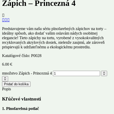
Zápich – Princezná 4
Predstavujeme vám našu sériu plnofarebných zápichov na torty –
ideálny spôsob, ako dodať vašim oslavám nádych osobitnej
elegancie! Tieto zápichy na tortu, vyrobené z vysokokvalitných
recyklovaných akrylových dosiek, nielenže zaujmú, ale zároveň
prispievajú k udržateľnému a ekologickému prostrediu.
Katalógové číslo:
P0028
6.00
€
množstvo Zápich - Princezná 4
Pridať do košíka
Popis
Kľúčové vlastnosti
1. Plnofarebná potlač