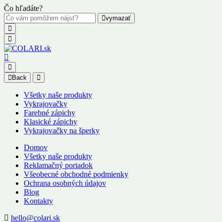
Čo hľadáte?
vymazať
Back
Všetky naše produkty
Vykrajovačky
Farebné zápichy
Klasické zápichy
Vykrajovačky na šperky
Domov
Všetky naše produkty
Reklamačný poriadok
Všeobecné obchodné podmienky
Ochrana osobných údajov
Blog
Kontakty
hello@colari.sk