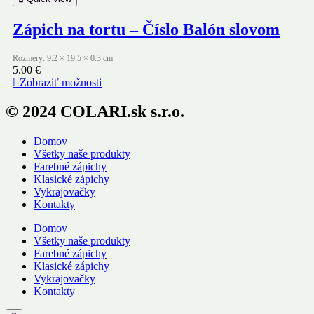
Zápich na tortu – Číslo Balón slovom
Rozmery: 9.2 × 19.5 × 0.3 cm
5.00
€
Zobraziť možnosti
© 2024 COLARI.sk s.r.o.
Domov
Všetky naše produkty
Farebné zápichy
Klasické zápichy
Vykrajovačky
Kontakty
Domov
Všetky naše produkty
Farebné zápichy
Klasické zápichy
Vykrajovačky
Kontakty