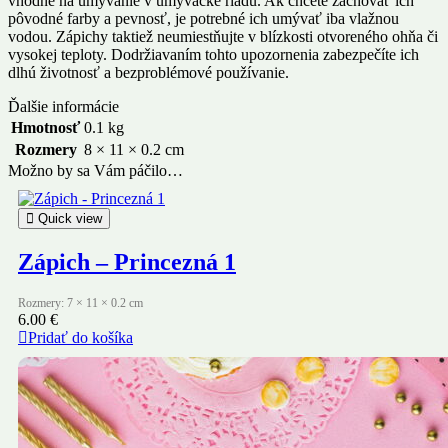
vhodné na umývanie v umývačke riadu. Ak chcete zachovať ich
pôvodné farby a pevnosť, je potrebné ich umývať iba vlažnou
vodou. Zápichy taktiež neumiestňujte v blízkosti otvoreného ohňa či
vysokej teploty. Dodržiavaním tohto upozornenia zabezpečíte ich
dlhú životnosť a bezproblémové používanie.
Ďalšie informácie
Hmotnosť
0.1 kg
Rozmery
8 × 11 × 0.2 cm
Možno by sa Vám páčilo…
Quick view
Zápich – Princezná 1
Rozmery: 7 × 11 × 0.2 cm
6.00
€
Pridať do košíka