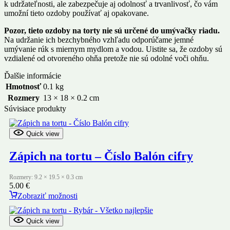
k udržateľnosti, ale zabezpečuje aj odolnosť a trvanlivosť, čo vám
umožní tieto ozdoby používať aj opakovane.
Pozor, tieto ozdoby na torty nie sú určené do umývačky riadu.
Na udržanie ich bezchybného vzhľadu odporúčame jemné
umývanie rúk s miernym mydlom a vodou. Uistite sa, že ozdoby sú
vzdialené od otvoreného ohňa pretože nie sú odolné voči ohňu.
Ďalšie informácie
Hmotnosť
0.1 kg
Rozmery
13 × 18 × 0.2 cm
Súvisiace produkty
Quick view
Zápich na tortu – Číslo Balón cifry
Rozmery: 9.2 × 19.5 × 0.3 cm
5.00
€
Zobraziť možnosti
Quick view