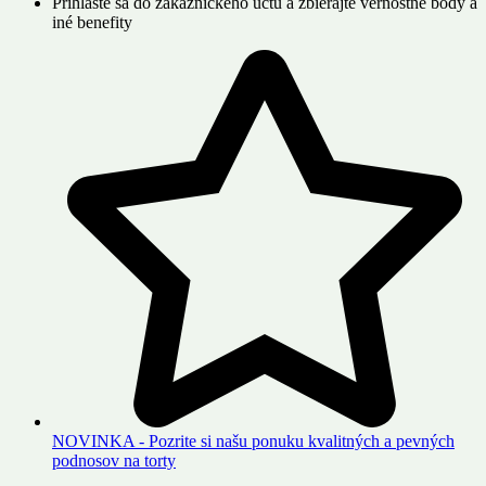
Prihláste sa do zákazníckeho účtu a zbierajte vernostné body a
iné benefity
NOVINKA - Pozrite si našu ponuku kvalitných a pevných
podnosov na torty