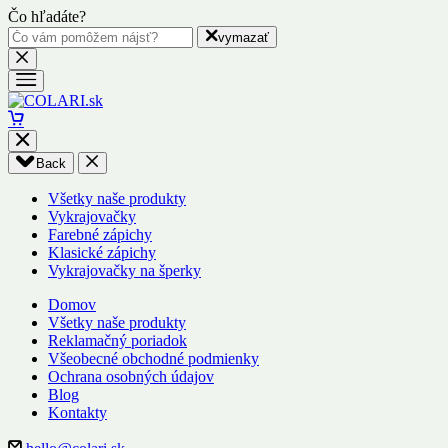
Čo hľadáte?
vymazať
Back
Všetky naše produkty
Vykrajovačky
Farebné zápichy
Klasické zápichy
Vykrajovačky na šperky
Domov
Všetky naše produkty
Reklamačný poriadok
Všeobecné obchodné podmienky
Ochrana osobných údajov
Blog
Kontakty