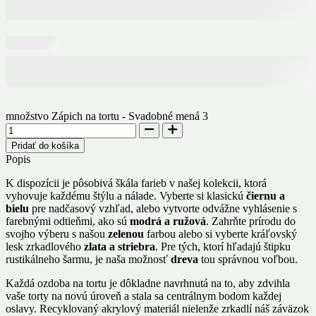
množstvo Zápich na tortu - Svadobné mená 3
Pridať do košíka
Popis
K dispozícii je pôsobivá škála farieb v našej kolekcii, ktorá
vyhovuje každému štýlu a nálade. Vyberte si klasickú
čiernu a
bielu
pre nadčasový vzhľad, alebo vytvorte odvážne vyhlásenie s
farebnými odtieňmi, ako sú
modrá a ružová
. Zahrňte prírodu do
svojho výberu s našou
zelenou
farbou alebo si vyberte kráľovský
lesk zrkadlového
zlata a striebra
. Pre tých, ktorí hľadajú štipku
rustikálneho šarmu, je naša možnosť
dreva
tou správnou voľbou.
Každá ozdoba na tortu je dôkladne navrhnutá na to, aby zdvihla
vaše torty na novú úroveň a stala sa centrálnym bodom každej
oslavy. Recyklovaný akrylový materiál nielenže zrkadlí náš záväzok