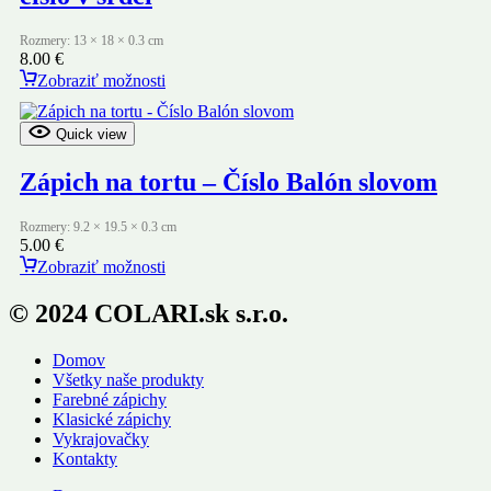
Rozmery: 13 × 18 × 0.3 cm
8.00
€
Zobraziť možnosti
Quick view
Zápich na tortu – Číslo Balón slovom
Rozmery: 9.2 × 19.5 × 0.3 cm
5.00
€
Zobraziť možnosti
© 2024 COLARI.sk s.r.o.
Domov
Všetky naše produkty
Farebné zápichy
Klasické zápichy
Vykrajovačky
Kontakty