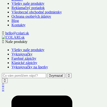
Všetky naše produkty
Reklamačný poriadok
Všeobecné obchodné podmienky
Ochrana osobných údajov
Blog
Kontakty
hello@colari.sk
Naše produkty
Všetky naše produkty
Vykrajovačky
Farebné zápichy
Klasické zápichy
Vykrajovačky na šperky
vymazať