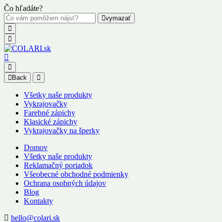
Čo hľadáte?
vymazať
Back
Všetky naše produkty
Vykrajovačky
Farebné zápichy
Klasické zápichy
Vykrajovačky na šperky
Domov
Všetky naše produkty
Reklamačný poriadok
Všeobecné obchodné podmienky
Ochrana osobných údajov
Blog
Kontakty
hello@colari.sk