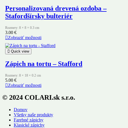
Personalizovaná drevená ozdoba –
Stafordšírsky bulteriér
Rozmery: 8 × 8 × 0.3 cm
3.00
€
Zobraziť možnosti
Quick view
Zápich na tortu – Stafford
Rozmery: 8 × 18 × 0.2 cm
5.00
€
Zobraziť možnosti
© 2024 COLARI.sk s.r.o.
Domov
Všetky naše produkty
Farebné zápichy
Klasické zápichy