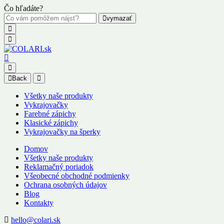
Čo hľadáte?
vymazať
Back
Všetky naše produkty
Vykrajovačky
Farebné zápichy
Klasické zápichy
Vykrajovačky na šperky
Domov
Všetky naše produkty
Reklamačný poriadok
Všeobecné obchodné podmienky
Ochrana osobných údajov
Blog
Kontakty
hello@colari.sk