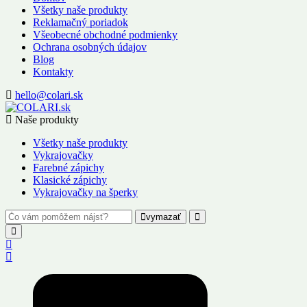
Všetky naše produkty
Reklamačný poriadok
Všeobecné obchodné podmienky
Ochrana osobných údajov
Blog
Kontakty
hello@colari.sk
Naše produkty
Všetky naše produkty
Vykrajovačky
Farebné zápichy
Klasické zápichy
Vykrajovačky na šperky
vymazať