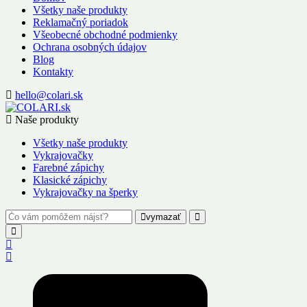
Všetky naše produkty
Reklamačný poriadok
Všeobecné obchodné podmienky
Ochrana osobných údajov
Blog
Kontakty
hello@colari.sk
Naše produkty
Všetky naše produkty
Vykrajovačky
Farebné zápichy
Klasické zápichy
Vykrajovačky na šperky
vymazať