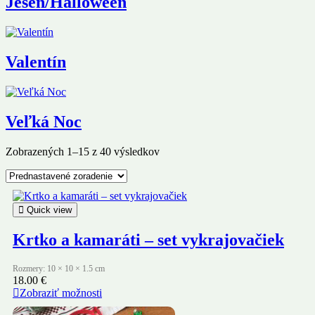
Jeseň/Halloween
Valentín
Veľká Noc
Zobrazených 1–15 z 40 výsledkov
Quick view
Krtko a kamaráti – set vykrajovačiek
Rozmery: 10 × 10 × 1.5 cm
18.00
€
Zobraziť možnosti