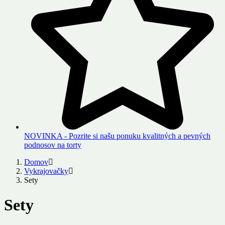
NOVINKA - Pozrite si našu ponuku kvalitných a pevných
podnosov na torty
Domov
Vykrajovačky
Sety
Sety