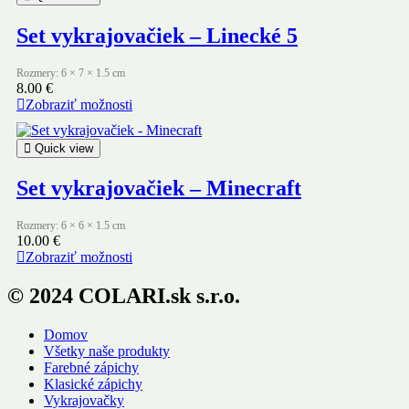
Set vykrajovačiek – Linecké 5
Rozmery: 6 × 7 × 1.5 cm
8.00
€
Zobraziť možnosti
Quick view
Set vykrajovačiek – Minecraft
Rozmery: 6 × 6 × 1.5 cm
10.00
€
Zobraziť možnosti
© 2024 COLARI.sk s.r.o.
Domov
Všetky naše produkty
Farebné zápichy
Klasické zápichy
Vykrajovačky