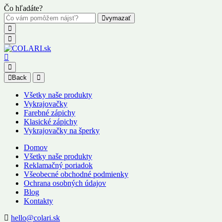
Čo hľadáte?
vymazať
Back
Všetky naše produkty
Vykrajovačky
Farebné zápichy
Klasické zápichy
Vykrajovačky na šperky
Domov
Všetky naše produkty
Reklamačný poriadok
Všeobecné obchodné podmienky
Ochrana osobných údajov
Blog
Kontakty
hello@colari.sk